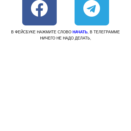
a
e
c
l
В ФЕЙСБУКЕ НАЖМИТЕ СЛОВО
НАЧАТЬ
, В ТЕЛЕГРАММЕ
НИЧЕГО НЕ НАДО ДЕЛАТЬ,
e
e
b
g
o
r
o
a
k
m