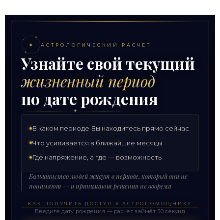
✦
АСТРОЛОГИЧЕСКИЙ РАСЧЁТ
Узнайте свой текущий
жизненный период
по дате рождения
✦
В каком периоде Вы находитесь прямо сейчас
Что усиливается в ближайшие месяцы
Где напряжение, а где — возможность
Большинство людей живут в периоде, который они не
понимают — и принимают решения не вовремя
КАК ПОЛУЧИТЬ ДОСТУП К АСТРОПОМОЩНИКУ
Введите дату рождения — расчёт займёт 30 секунд